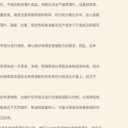
压、干燥后制成薄片成品。用辊压法生产烟草薄片，设备较简单，
量较高。稠浆法是将烟草原料粉碎，均匀地分散在水中，加入胶黏
薄片，强度、比重、填充性和焦油量及生产成本介于造纸法和辊压
学成分进行调控，难以很好地满足卷烟配方的需求，因此，近年
性液体进一步蒸发、浓缩，把烟草成分萃取出来制成涂布液，而对
州烟草病虫害防治再将调配的涂布液均匀地涂在片基上，经过干
的有害物质，对烟叶化学成分进行合理地调配与控制，从而降低卷
能接近于天然烟叶，焦油释放量较小，可最大限度地改善卷烟的内
泛应用。