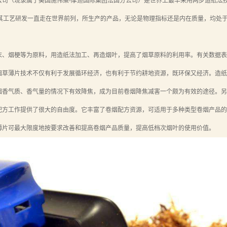
公司（现隶属于美国施伟策-摩迪国际集团法国分公司）是世界上最早采用两步造纸法技
，其工艺研发一直走在世界前列，所生产的产品，无论是物理指标还是内在质量，均处
末、烟梗等为原料，用造纸法加工、再造烟叶，提高了烟草原料的利用率。有关数据表
烟草薄片技术不仅有利于发展循环经济，也有利于节约耕地资源，既环保又经济。造纸
烟香气质、香气量的情况下有效降焦，成为目前卷烟降焦减害一个颇为有效的途径。另
配方工作提供了很大的自由度。它丰富了卷烟配方资源，可适用于多种类型卷烟产品的
薄片可最大限度地按要求改善和提高卷烟产品质量，提高低档次烟叶的使用价值。