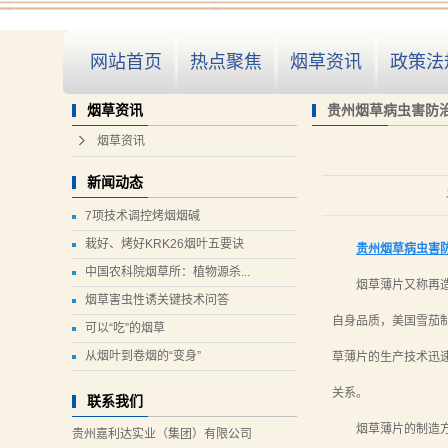
网站首页
热点聚焦
烟草资讯
政策法
贵州烟草病虫害防
烟草资讯
烟草资讯
新闻动态
7项技术调控烤烟烟碱
栽好、烤好KRK26烟叶五要诀
贵州烟草病虫害
中国农科院烟草所：植物源杀...
烟草薄片又称再
烟草害虫性诱关键技术问答
自身品质，美国雪茄
可以“吃”的烟草
从烟叶到卷烟的“变身”
草薄片的生产技术迅
关系。
联系我们
烟草薄片的制造
贵州嘉利达实业（集团）有限公司